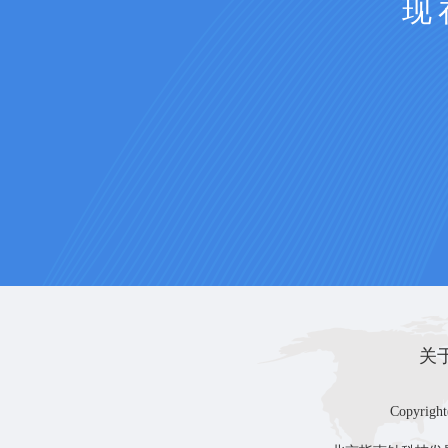
现
关
Copyright