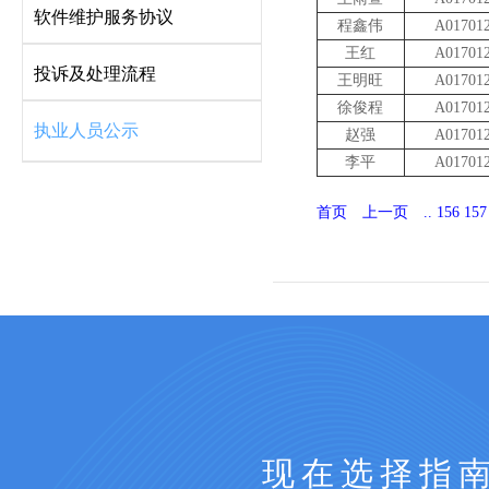
软件维护服务协议
程鑫伟
A01701
王红
A01701
投诉及处理流程
王明旺
A01701
徐俊程
A01701
执业人员公示
赵强
A01701
李平
A01701
首页
上一页
..
156
157
现在选择指