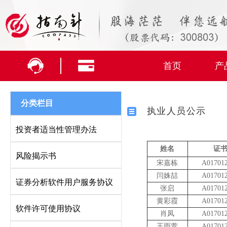
首页
产
分类栏目
执业人员公示
投资者适当性管理办法
姓名
证
风险揭示书
宋嘉栋
A01701
闫姝喆
A01701
证券分析软件用户服务协议
张启
A01701
黄彩霞
A01701
软件许可使用协议
肖凤
A01701
王雨萱
A01701