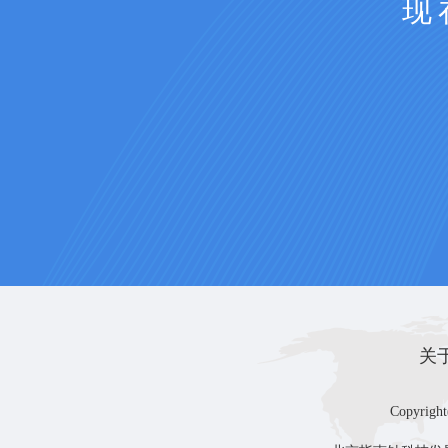
现
关
Copyright