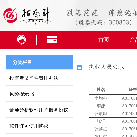
首页
产
分类栏目
执业人员公示
投资者适当性管理办法
姓名
证
风险揭示书
李增科
A01706
李娜
A01706
证券分析软件用户服务协议
张辰晔
A01706
张轩
A01706
软件许可使用协议
张黎红
A01706
缪自强
A01706