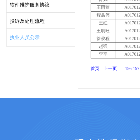
软件维护服务协议
王雨萱
A01701
程鑫伟
A01701
投诉及处理流程
王红
A01701
王明旺
A01701
执业人员公示
徐俊程
A01701
赵强
A01701
李平
A01701
首页
上一页
..
156
157