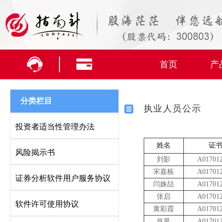
首页
产
分类栏目
执业人员公示
投资者适当性管理办法
姓名
证
风险揭示书
刘影
A01701
宋嘉栋
A01701
证券分析软件用户服务协议
闫姝喆
A01701
张启
A01701
软件许可使用协议
黄彩霞
A01701
肖凤
A01701