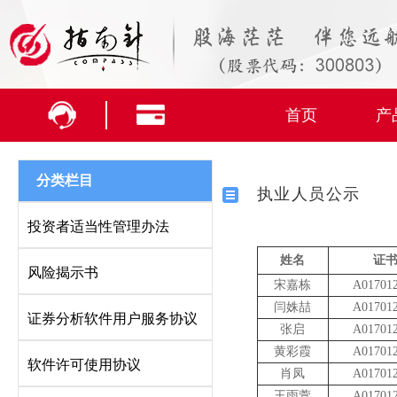
首页
产
分类栏目
执业人员公示
投资者适当性管理办法
姓名
证
风险揭示书
宋嘉栋
A01701
闫姝喆
A01701
证券分析软件用户服务协议
张启
A01701
黄彩霞
A01701
软件许可使用协议
肖凤
A01701
王雨萱
A01701