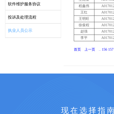
软件维护服务协议
程鑫伟
A01701
王红
A01701
投诉及处理流程
王明旺
A01701
徐俊程
A01701
执业人员公示
赵强
A01701
李平
A01701
首页
上一页
..
156
157
现在选择指