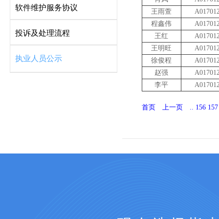
软件维护服务协议
王雨萱
A01701
程鑫伟
A01701
投诉及处理流程
王红
A01701
王明旺
A01701
执业人员公示
徐俊程
A01701
赵强
A01701
李平
A01701
首页
上一页
..
156
157