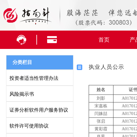
首页
产
分类栏目
执业人员公示
投资者适当性管理办法
姓名
证
风险揭示书
刘影
A01701
宋嘉栋
A01701
证券分析软件用户服务协议
闫姝喆
A01701
张启
A01701
软件许可使用协议
黄彩霞
A01701
肖凤
A01701