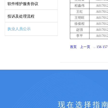
软件维护服务协议
程鑫伟
A01701
王红
A01701
投诉及处理流程
王明旺
A01701
徐俊程
A01701
执业人员公示
赵强
A01701
李平
A01701
首页
上一页
..
156
157
现在选择指