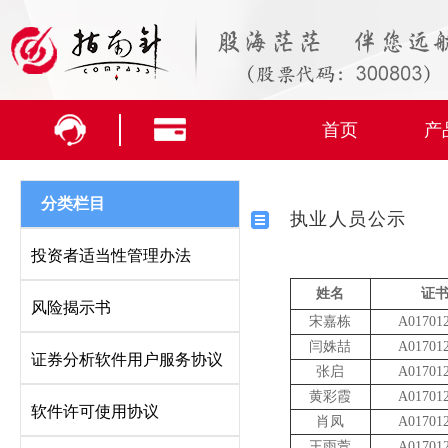
首页
产
分类栏目
执业人员公示
投资者适当性管理办法
姓名
证
风险揭示书
宋嘉栋
A01701
闫姝喆
A01701
证券分析软件用户服务协议
张启
A01701
黄彩霞
A01701
软件许可使用协议
肖凤
A01701
王雨萱
A01701