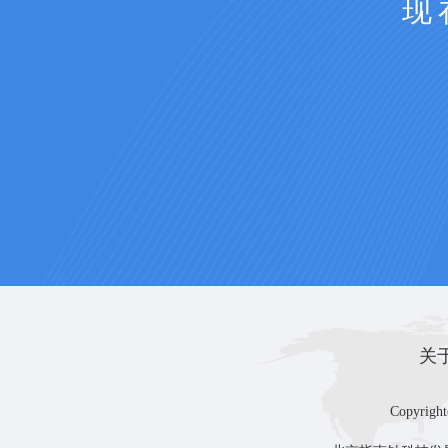
现
关
Copyright