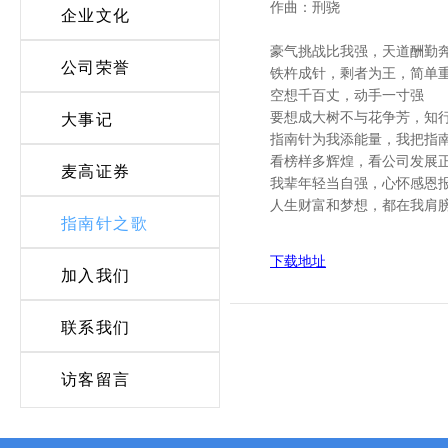
作曲：刑骁
企业文化
豪气挑战比我强，天道酬勤
公司荣誉
铁杵成针，剩者为王，简单
空想千百丈，动手一寸强
要想成大树不与花争芳，知
大事记
指南针为我添能量，我把指
看榜样多辉煌，看公司发展
麦高证券
我辈年轻当自强，心怀感恩
人生财富和梦想，都在我肩
指南针之歌
下载地址
加入我们
联系我们
访客留言