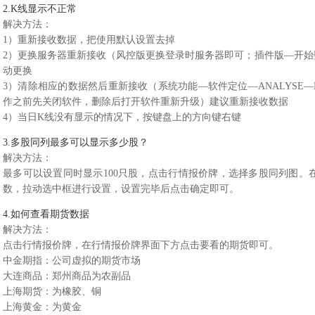
2.K线显示不正常
解决方法：
1）重新接收数据，把使用默认设置去掉
2）更换服务器重新接收（风控版更换登录时服务器即可；插件版—开始
动更换
3）清除相应的数据然后重新接收（系统功能—软件定位—ANALYSE—DAT
作之前先关闭软件，删除后打开软件重新升级）建议重新接收数据
4）当日K线没有显示的情况下，按键盘上的方向键右键
3.多股同列最多可以显示多少股？
解决方法：
最多可以设置同时显示100只股，点击行情报价牌，选择多股同列图。
数，拉动选中框进行设置，设置完毕后点击确定即可。
4.如何查看期货数据
解决方法：
点击行情报价牌，在行情报价牌界面下方点击要看的期货即可。
中金期指：公司虚拟的期货市场
大连商品：郑州商品为农副品
上海期货：为橡胶、铜
上海黄金：为黄金