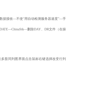
数据接收—不使“用自动检测服务器速度”—手
E—ChinaStk—删除DAY、DR文件（在操
在多股同列图界面点击鼠标右键选择改变行列