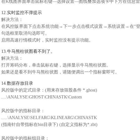
在K线图界面单击鼠标右键—选择设置—图线叠加选项卡中下方在信息
12.实时监控不弹提示
解决方法：
在风控版界面下点击系统功能→下一步点击模式设置→系统设置→在“登
勾选框里取消勾选即可。
启用高速行情模式时，实时监控没有提示功能。
13.牛马熊柱状图看不到了。
解决方法：
打开筹码分布，单击鼠标右键，选择显示牛马熊柱状图。
如果还是看不到牛马熊柱状图，请随便调出一个指标窗即可。
14.数据存放目录
风控版中的定式目录：(用来存放筛股条件 *.ghost)
....\ANALYSE\GHOST\CHINASTK\Custom
风控版中的指标目录：
.....\ANALYSE\SELFARG\KLINEARG\CHINASTK
(指南针自带指标在bin目录下) (自定义指标为*.zbt)
风控版中的指标组目录：