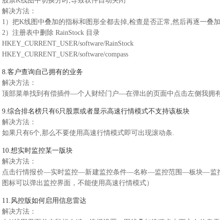
股票K线图中切换分时,导致软件自动关闭
解决方法：
1）把K线图中叠加的指标和图形全都去掉,检查是否正常,然后再逐一叠加
2）注册表中删除 RainStock 目录
HKEY_CURRENT_USER/software/RainStock
HKEY_CURRENT_USER/software/compass
8.客户查询自己拥有的业务
解决方法：
顶部菜单找到有偿插件—个人财经门户—在弹出的页面中点击左侧我拥
9.综合排名榜只有6只股票或者显示高速行情模式不支持该板块
解决方法：
如果只有6个,那么不要使用高速行情模式即可出现滚动条.
10.想实时监控某一版块
解决方法：
点击行情报价—实时监控—新建监控条件—名称—监控范围—板块—监
图标可以弹出监控界面，不能使用高速行情模式）
11.风控版如何启用信息雷达
解决方法：